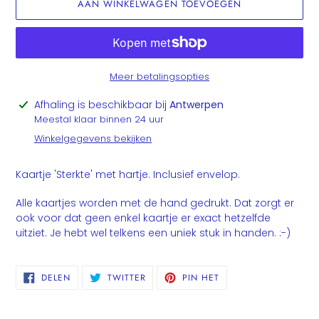
AAN WINKELWAGEN TOEVOEGEN
Meer betalingsopties
Product
Afhaling is beschikbaar bij
Antwerpen
toegevoegen
Meestal klaar binnen 24 uur
aan
Winkelgegevens bekijken
je
winkelwagen
Kaartje 'Sterkte' met hartje. Inclusief envelop.
Alle kaartjes worden met de hand gedrukt. Dat zorgt er
ook voor dat geen enkel kaartje er exact hetzelfde
uitziet. Je hebt wel telkens een uniek stuk in handen. :-)
DELEN
TWITTEREN
PINNEN
DELEN
TWITTER
PIN HET
OP
OP
OP
FACEBOOK
TWITTER
PINTEREST