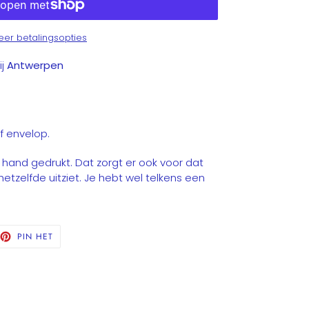
er betalingsopties
ij
Antwerpen
ief envelop.
 hand gedrukt. Dat zorgt er ook voor dat
hetzelfde uitziet. Je hebt wel telkens een
TTEREN
PINNEN
PIN HET
OP
TTER
PINTEREST