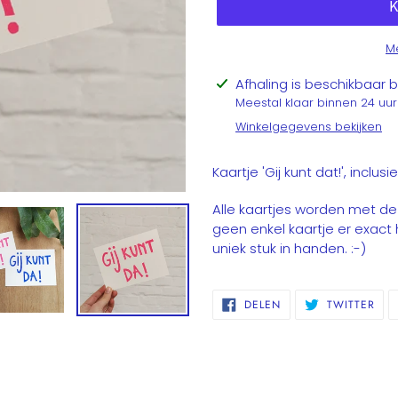
Me
Product
Afhaling is beschikbaar b
toegevoegen
Meestal klaar binnen 24 uur
aan
Winkelgegevens bekijken
je
winkelwagen
Kaartje 'Gij kunt dat!', inclus
Alle kaartjes worden met de
geen enkel kaartje er exact 
uniek stuk in handen. :-)
DELEN
TWI
DELEN
TWITTER
OP
OP
FACEBOOK
TWI