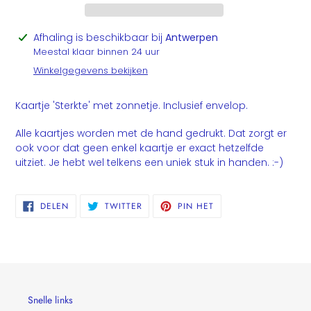
Product
Afhaling is beschikbaar bij
Antwerpen
toegevoegen
Meestal klaar binnen 24 uur
aan
Winkelgegevens bekijken
je
winkelwagen
Kaartje 'Sterkte' met zonnetje. Inclusief envelop.
Alle kaartjes worden met de hand gedrukt. Dat zorgt er
ook voor dat geen enkel kaartje er exact hetzelfde
uitziet. Je hebt wel telkens een uniek stuk in handen. :-)
DELEN
TWITTEREN
PINNEN
DELEN
TWITTER
PIN HET
OP
OP
OP
FACEBOOK
TWITTER
PINTEREST
Snelle links